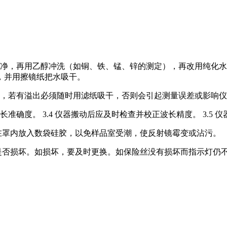
干净，再用乙醇冲洗（如铜、铁、锰、锌的测定），再改用纯化
，并用擦镜纸把水吸干。
出，若有溢出必须随时用滤纸吸干，否则会引起测量误差或影响
准确度。 3.4 仪器搬动后应及时检查并校正波长精度。 3.5 
在罩内放入数袋硅胶，以免样品室受潮，使反射镜霉变或沾污。
是否损坏。如损坏，要及时更换。如保险丝没有损坏而指示灯仍