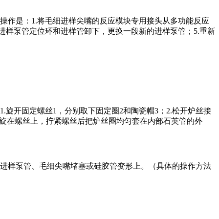
操作是：1.将毛细进样尖嘴的反应模块专用接头从多功能反应
将进样泵管定位环和进样管卸下，更换一段新的进样泵管；5.重新
旋开固定螺丝1，分别取下固定圈2和陶瓷帽3；2.松开炉丝接
分旋在螺丝上，拧紧螺丝后把炉丝圈均匀套在内部石英管的外
在进样泵管、毛细尖嘴堵塞或硅胶管变形上。（具体的操作方法