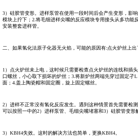
3）硅胶管变形。进样泵管在使用一段时间后会产生变形，影响
模块上拧下；2.将毛细进样尖嘴的反应模块专用接头从多功能反
安装整套进样管。
二、如果氢化法原子化器无火焰，可能的原因有:点火炉丝上出
1）点火炉丝未上电，这时候只需要检查点火炉丝的连线和插头。
口螺丝，小心取下损坏的炉丝；3.将新炉丝两端先穿过固定孑
面；4.盖上陶瓷帽和固定圈，旋上固定螺丝。
2）进样不正常没有氢化反应发生。遇到这种情景首先需要检
可以按照一中的2）进样泵管、毛细尖嘴堵塞和3）硅胶管变形
3）KBH4失效。这时的解决方法也简单，更换KBH4。